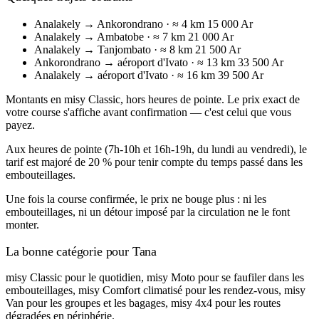
Analakely → Ankorondrano
· ≈ 4 km
15 000 Ar
Analakely → Ambatobe
· ≈ 7 km
21 000 Ar
Analakely → Tanjombato
· ≈ 8 km
21 500 Ar
Ankorondrano → aéroport d'Ivato
· ≈ 13 km
33 500 Ar
Analakely → aéroport d'Ivato
· ≈ 16 km
39 500 Ar
Montants en misy Classic, hors heures de pointe. Le prix exact de
votre course s'affiche avant confirmation — c'est celui que vous
payez.
Aux heures de pointe (7h-10h et 16h-19h, du lundi au vendredi), le
tarif est majoré de 20 % pour tenir compte du temps passé dans les
embouteillages.
Une fois la course confirmée, le prix ne bouge plus : ni les
embouteillages, ni un détour imposé par la circulation ne le font
monter.
La bonne catégorie pour Tana
misy Classic pour le quotidien, misy Moto pour se faufiler dans les
embouteillages, misy Comfort climatisé pour les rendez-vous, misy
Van pour les groupes et les bagages, misy 4x4 pour les routes
dégradées en périphérie.