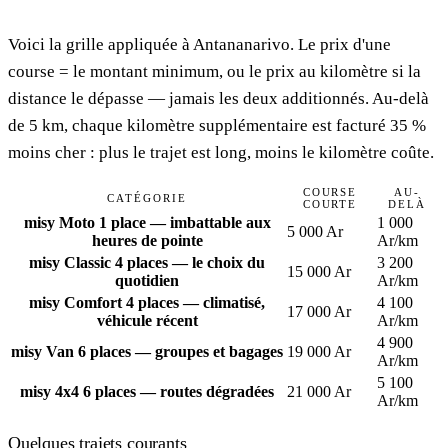
Voici la grille appliquée à Antananarivo. Le prix d'une
course = le montant minimum, ou le prix au kilomètre si la
distance le dépasse — jamais les deux additionnés. Au-delà
de 5 km, chaque kilomètre supplémentaire est facturé 35 %
moins cher : plus le trajet est long, moins le kilomètre coûte.
COURSE
AU-
CATÉGORIE
COURTE
DELÀ
misy Moto
1 place — imbattable aux
1 000
5 000 Ar
heures de pointe
Ar/km
misy Classic
4 places — le choix du
3 200
15 000 Ar
quotidien
Ar/km
misy Comfort
4 places — climatisé,
4 100
17 000 Ar
véhicule récent
Ar/km
4 900
misy Van
6 places — groupes et bagages
19 000 Ar
Ar/km
5 100
misy 4x4
6 places — routes dégradées
21 000 Ar
Ar/km
Quelques trajets courants