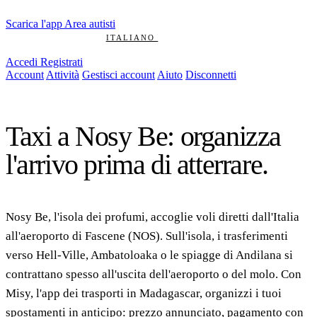
Scarica l'app
Area autisti
FRANÇAIS
ENGLISH
ITALIANO
POLSKI
DEUTSCH
MALAGASY
中文
Accedi
Registrati
Account
Attività
Gestisci account
Aiuto
Disconnetti
NOSY BE
Taxi a Nosy Be: organizza
l'arrivo prima di atterrare.
Nosy Be, l'isola dei profumi, accoglie voli diretti dall'Italia
all'aeroporto di Fascene (NOS). Sull'isola, i trasferimenti
verso Hell-Ville, Ambatoloaka o le spiagge di Andilana si
contrattano spesso all'uscita dell'aeroporto o del molo. Con
Misy, l'app dei trasporti in Madagascar, organizzi i tuoi
spostamenti in anticipo: prezzo annunciato, pagamento con