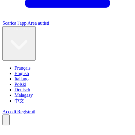
Scarica l'app
Area autisti
IT
ITALIANO
Français
English
Italiano
Polski
Deutsch
Malagasy
中文
Accedi
Registrati
·